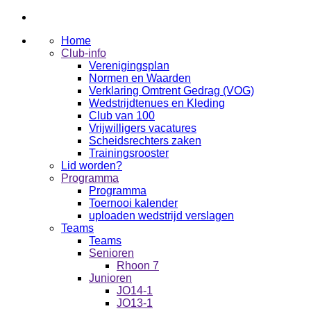
Home
Club-info
Verenigingsplan
Normen en Waarden
Verklaring Omtrent Gedrag (VOG)
Wedstrijdtenues en Kleding
Club van 100
Vrijwilligers vacatures
Scheidsrechters zaken
Trainingsrooster
Lid worden?
Programma
Programma
Toernooi kalender
uploaden wedstrijd verslagen
Teams
Teams
Senioren
Rhoon 7
Junioren
JO14-1
JO13-1