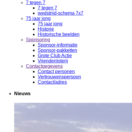
7 tegen 7
7 tegen 7
wedstrijd-schema 7x7
75 jaar jong
75 jaar jong
Historie
Historische beelden
Sponsoring
Sponsor-informatie
Sponsor-pakketten
Grote Club Actie
Vriendenloterij
Contactgegevens
Contact personen
Vertrouwenspersoon
Contact/adres
Nieuws