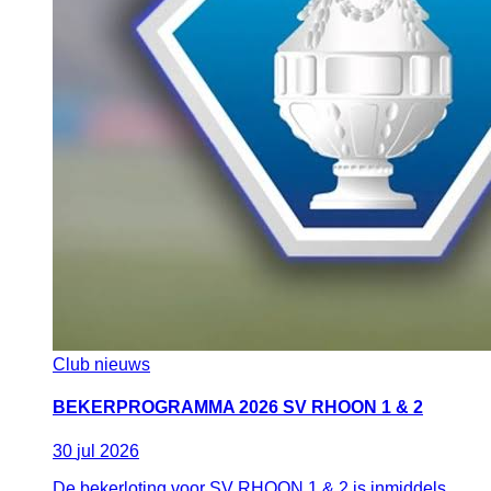
Club nieuws
BEKERPROGRAMMA 2026 SV RHOON 1 & 2
30
jul
2026
De bekerloting voor SV RHOON 1 & 2 is inmiddels