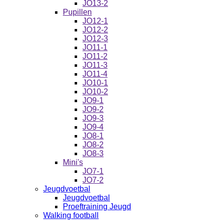
JO13-2
Pupillen
JO12-1
JO12-2
JO12-3
JO11-1
JO11-2
JO11-3
JO11-4
JO10-1
JO10-2
JO9-1
JO9-2
JO9-3
JO9-4
JO8-1
JO8-2
JO8-3
Mini's
JO7-1
JO7-2
Jeugdvoetbal
Jeugdvoetbal
Proeftraining Jeugd
Walking football