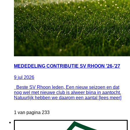
MEDEDELING CONTRIBUTIE SV RHOON '26-'27
9
jul
2026
Beste SV Rhoon leden, Een nieuw seizoen en dat
nog wel met nieuwe club is alweer bijna in aantocht.
Natuurlijk hebben we daarom een aantal [lees meer]
1 van pagina 233