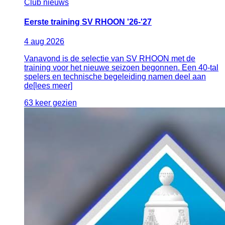
Club nieuws
Eerste training SV RHOON '26-'27
4
aug
2026
Vanavond is de selectie van SV RHOON met de
training voor het nieuwe seizoen begonnen. Een 40-tal
spelers en technische begeleiding namen deel aan
de[lees meer]
63 keer gezien