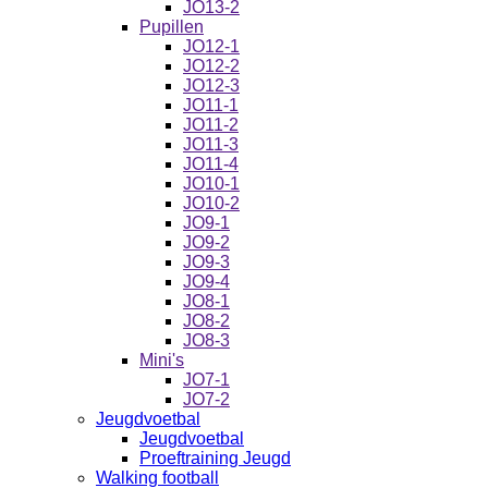
JO13-2
Pupillen
JO12-1
JO12-2
JO12-3
JO11-1
JO11-2
JO11-3
JO11-4
JO10-1
JO10-2
JO9-1
JO9-2
JO9-3
JO9-4
JO8-1
JO8-2
JO8-3
Mini's
JO7-1
JO7-2
Jeugdvoetbal
Jeugdvoetbal
Proeftraining Jeugd
Walking football