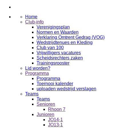
Home
Club-info
Verenigingsplan
Normen en Waarden
Verklaring Omtrent Gedrag (VOG)
Wedstrijdtenues en Kleding
Club van 100
Vrijwilligers vacatures
Scheidsrechters zaken
Trainingsrooster
Lid worden?
Programma
Programma
Toernooi kalender
uploaden wedstrijd verslagen
Teams
Teams
Senioren
Rhoon 7
Junioren
JO14-1
JO13-1