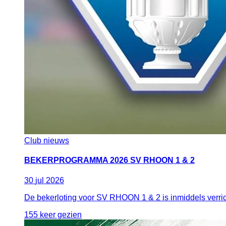
Club nieuws
BEKERPROGRAMMA 2026 SV RHOON 1 & 2
30
jul
2026
De bekerloting voor SV RHOON 1 & 2 is inmiddels verrich
155 keer gezien