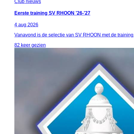
Club nieuws
Eerste training SV RHOON '26-'27
4
aug
2026
Vanavond is de selectie van SV RHOON met de training 
82 keer gezien