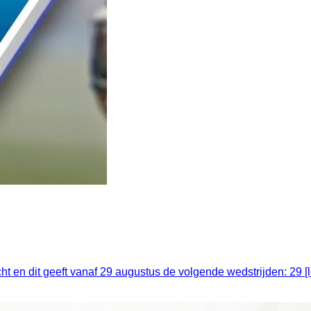
t en dit geeft vanaf 29 augustus de volgende wedstrijden: 29 [