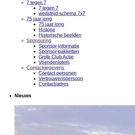
7 tegen 7
7 tegen 7
wedstrijd-schema 7x7
75 jaar jong
75 jaar jong
Historie
Historische beelden
Sponsoring
Sponsor-informatie
Sponsor-pakketten
Grote Club Actie
Vriendenloterij
Contactgegevens
Contact personen
Vertrouwenspersoon
Contact/adres
Nieuws