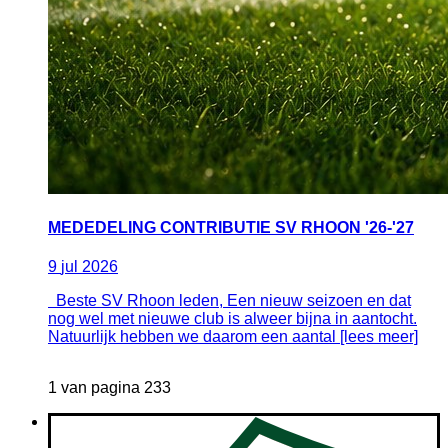
MEDEDELING CONTRIBUTIE SV RHOON '26-'27
9
jul
2026
Beste SV Rhoon leden, Een nieuw seizoen en dat
nog wel met nieuwe club is alweer bijna in aantocht.
Natuurlijk hebben we daarom een aantal [lees meer]
1 van pagina 233