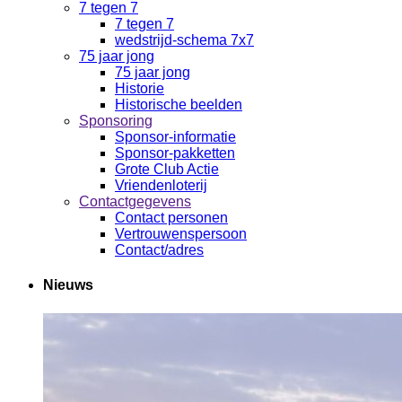
7 tegen 7
7 tegen 7
wedstrijd-schema 7x7
75 jaar jong
75 jaar jong
Historie
Historische beelden
Sponsoring
Sponsor-informatie
Sponsor-pakketten
Grote Club Actie
Vriendenloterij
Contactgegevens
Contact personen
Vertrouwenspersoon
Contact/adres
Nieuws