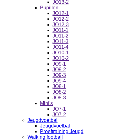
JO13-2
Pupillen
JO12-1
JO12-2
JO12-3
JO11-1
JO11-2
JO11-3
JO11-4
JO10-1
JO10-2
JO9-1
JO9-2
JO9-3
JO9-4
JO8-1
JO8-2
JO8-3
Mini's
JO7-1
JO7-2
Jeugdvoetbal
Jeugdvoetbal
Proeftraining Jeugd
Walking football