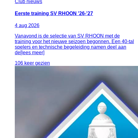
Club nieuws
Eerste training SV RHOON '26-'27
4
aug
2026
Vanavond is de selectie van SV RHOON met de
training voor het nieuwe seizoen begonnen. Een 40-tal
spelers en technische begeleiding namen deel aan
de[lees meer]
106 keer gezien