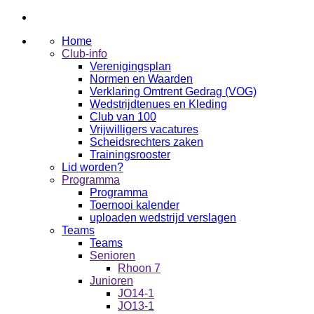
Home
Club-info
Verenigingsplan
Normen en Waarden
Verklaring Omtrent Gedrag (VOG)
Wedstrijdtenues en Kleding
Club van 100
Vrijwilligers vacatures
Scheidsrechters zaken
Trainingsrooster
Lid worden?
Programma
Programma
Toernooi kalender
uploaden wedstrijd verslagen
Teams
Teams
Senioren
Rhoon 7
Junioren
JO14-1
JO13-1