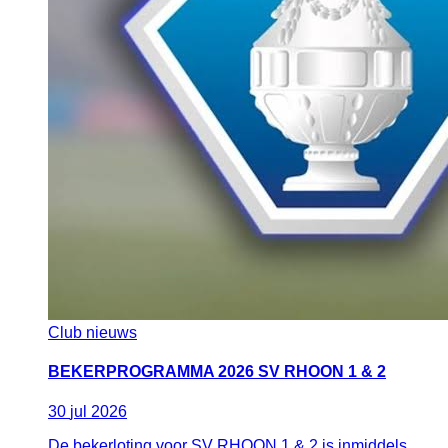
Club nieuws
BEKERPROGRAMMA 2026 SV RHOON 1 & 2
30
jul
2026
De bekerloting voor SV RHOON 1 & 2 is inmiddels