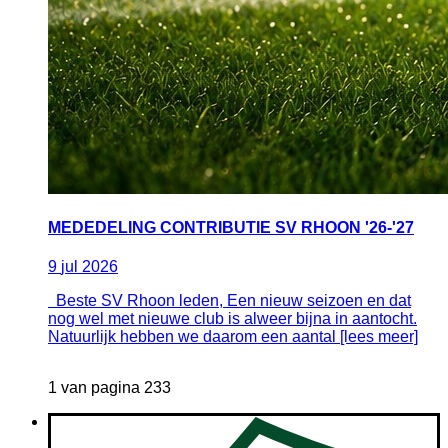
MEDEDELING CONTRIBUTIE SV RHOON '26-'27
9
jul
2026
Beste SV Rhoon leden, Een nieuw seizoen en dat
nog wel met nieuwe club is alweer bijna in aantocht.
Natuurlijk hebben we daarom een aantal [lees meer]
1 van pagina 233