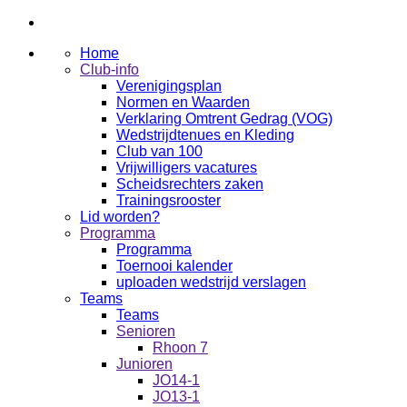
Home
Club-info
Verenigingsplan
Normen en Waarden
Verklaring Omtrent Gedrag (VOG)
Wedstrijdtenues en Kleding
Club van 100
Vrijwilligers vacatures
Scheidsrechters zaken
Trainingsrooster
Lid worden?
Programma
Programma
Toernooi kalender
uploaden wedstrijd verslagen
Teams
Teams
Senioren
Rhoon 7
Junioren
JO14-1
JO13-1