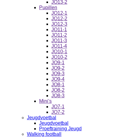
JO13-2
Pupillen
JO12-1
JO12-2
JO12-3
JO11-1
JO11-2
JO11-3
JO11-4
JO10-1
JO10-2
JO9-1
JO9-2
JO9-3
JO9-4
JO8-1
JO8-2
JO8-3
Mini's
JO7-1
JO7-2
Jeugdvoetbal
Jeugdvoetbal
Proeftraining Jeugd
Walking football