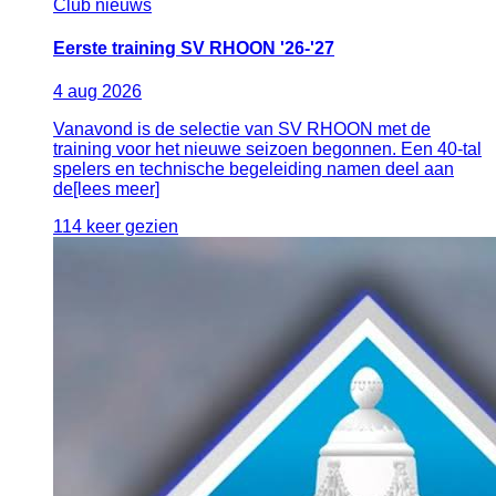
Club nieuws
Eerste training SV RHOON '26-'27
4
aug
2026
Vanavond is de selectie van SV RHOON met de
training voor het nieuwe seizoen begonnen. Een 40-tal
spelers en technische begeleiding namen deel aan
de[lees meer]
114 keer gezien