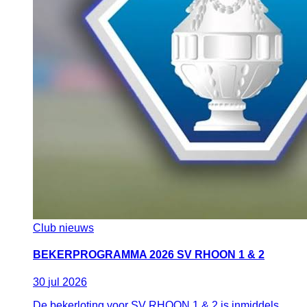
Club nieuws
BEKERPROGRAMMA 2026 SV RHOON 1 & 2
30
jul
2026
De bekerloting voor SV RHOON 1 & 2 is inmiddels