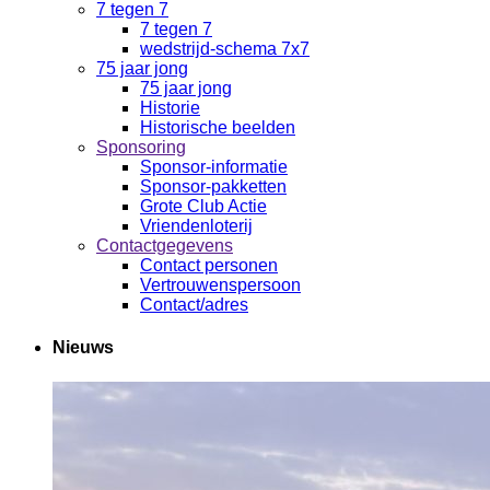
7 tegen 7
7 tegen 7
wedstrijd-schema 7x7
75 jaar jong
75 jaar jong
Historie
Historische beelden
Sponsoring
Sponsor-informatie
Sponsor-pakketten
Grote Club Actie
Vriendenloterij
Contactgegevens
Contact personen
Vertrouwenspersoon
Contact/adres
Nieuws