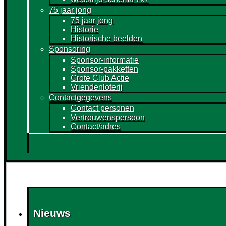
75 jaar jong
75 jaar jong
Historie
Historische beelden
Sponsoring
Sponsor-informatie
Sponsor-pakketten
Grote Club Actie
Vriendenloterij
Contactgegevens
Contact personen
Vertrouwenspersoon
Contact/adres
Nieuws