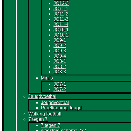
JO12-3
JO11-1
JO11-2
JO11-3
JO11-4
JO10-1
JO10-2
JO9-1
JO9-2
JO9-3
JO9-4
JO8-1
JO8-2
JO8-3
Mini's
JO7-1
JO7-2
Jeugdvoetbal
Jeugdvoetbal
Proeftraining Jeugd
Walking football
7 tegen 7
7 tegen 7
wedstrijd-schema 7x7