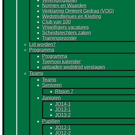
Verenigingsplan
Normen en Waarden
Verklaring Omtrent Gedrag (VOG)
Wedstrijdtenues en Kleding
Club van 100
Vrijwilligers vacatures
Scheidsrechters zaken
Trainingsrooster
Lid worden?
Programma
Programma
Toernooi kalender
uploaden wedstrijd verslagen
Teams
Teams
Senioren
Rhoon 7
Junioren
JO14-1
JO13-1
JO13-2
Pupillen
JO12-1
JO12-2