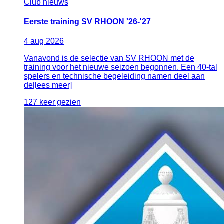
Club nieuws
Eerste training SV RHOON '26-'27
4
aug
2026
Vanavond is de selectie van SV RHOON met de
training voor het nieuwe seizoen begonnen. Een 40-tal
spelers en technische begeleiding namen deel aan
de[lees meer]
127 keer gezien