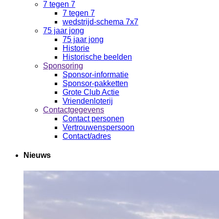
7 tegen 7
7 tegen 7
wedstrijd-schema 7x7
75 jaar jong
75 jaar jong
Historie
Historische beelden
Sponsoring
Sponsor-informatie
Sponsor-pakketten
Grote Club Actie
Vriendenloterij
Contactgegevens
Contact personen
Vertrouwenspersoon
Contact/adres
Nieuws