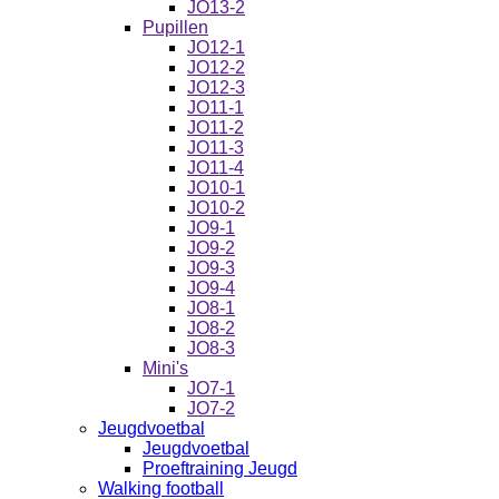
JO13-2
Pupillen
JO12-1
JO12-2
JO12-3
JO11-1
JO11-2
JO11-3
JO11-4
JO10-1
JO10-2
JO9-1
JO9-2
JO9-3
JO9-4
JO8-1
JO8-2
JO8-3
Mini's
JO7-1
JO7-2
Jeugdvoetbal
Jeugdvoetbal
Proeftraining Jeugd
Walking football