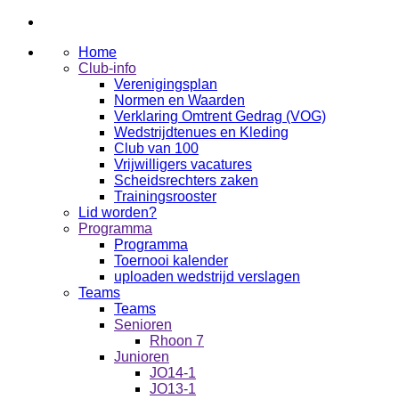
Home
Club-info
Verenigingsplan
Normen en Waarden
Verklaring Omtrent Gedrag (VOG)
Wedstrijdtenues en Kleding
Club van 100
Vrijwilligers vacatures
Scheidsrechters zaken
Trainingsrooster
Lid worden?
Programma
Programma
Toernooi kalender
uploaden wedstrijd verslagen
Teams
Teams
Senioren
Rhoon 7
Junioren
JO14-1
JO13-1