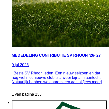
MEDEDELING CONTRIBUTIE SV RHOON '26-'27
9
jul
2026
Beste SV Rhoon leden, Een nieuw seizoen en dat
nog wel met nieuwe club is alweer bijna in aantocht.
Natuurlijk hebben we daarom een aantal [lees meer]
1 van pagina 233