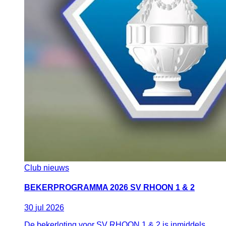
Club nieuws
BEKERPROGRAMMA 2026 SV RHOON 1 & 2
30
jul
2026
De bekerloting voor SV RHOON 1 & 2 is inmiddels